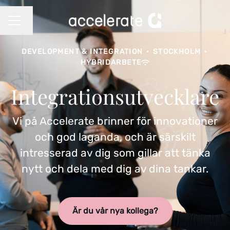
Byt språk
KARRIÄRMENY
DEVELOPMENT & INTEGRATION
·
STOCKHOLM
·
HYBRIDARBETE
Integrationsutvecklare
Vi på Accelerate brinner för innovationer
och god laganda, och är särskilt
intresserad av dig som gillar att tänka
nytt och dela med dig av dina tankar.
Är du vår nya kollega?