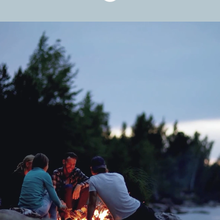
Hos oss er det
menneskene som gjør
forskjellen
I Accelerate jobber vi sammen for å
skape digitale løsninger som utgjør en
reell forskjell – for våre kunder, for
samfunnet og for hverandre. Vi er 250
spesialister i Norge og Sverige som
kombinerer teknologi,