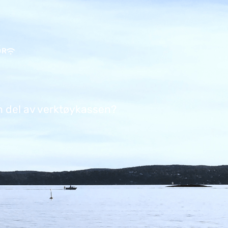
OR
n del av verktøykassen?