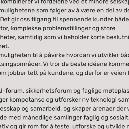
 kombinerer vi fordelene ved et mindre selsk
ulighetene som følger av å være en del av de
 Det gir oss tilgang til spennende kunder både
ktor, komplekse problemstillinger og store
heter, samtidig som vi beholder korte beslutn
het.
muligheten til å påvirke hvordan vi utvikler bå
tsingsområder. Vi tror de beste idéene komme
jobber tett på kundene, og derfor er veien fra 
I-forum, sikkerhetsforum og faglige møteplass
gger kompetanse og utforsker ny teknologi sa
llesskap og samarbeid, og skaper arenaer der v
de med månedlige samlinger faglig og sosialt
iativ og gir rom for å teste, utforske og utvikle