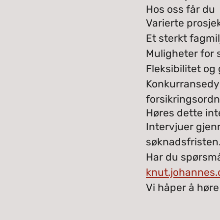
Hos oss får du
Varierte prosj
Et sterkt fagm
Muligheter for s
Fleksibilitet o
Konkurransedyk
forsikringsord
Høres dette int
Intervjuer gjen
søknadsfristen
Har du spørsmå
knut.johannes.
Vi håper å høre