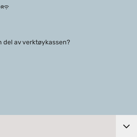
OR
n del av verktøykassen?