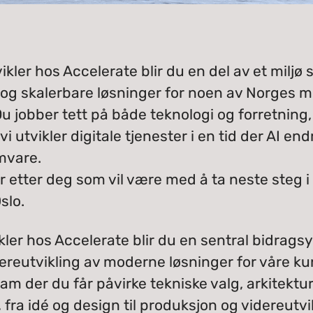
ler hos Accelerate blir du en del av et miljø
 og skalerbare løsninger for noen av Norges
u jobber tett på både teknologi og forretning
 utvikler digitale tjenester i en tid der AI en
mvare.
er etter deg som vil være med å ta neste steg i
slo.
ler hos Accelerate blir du en sentral bidragsyt
dereutvikling av moderne løsninger for våre ku
eam der du får påvirke tekniske valg, arkitektu
fra idé og design til produksjon og videreutvi