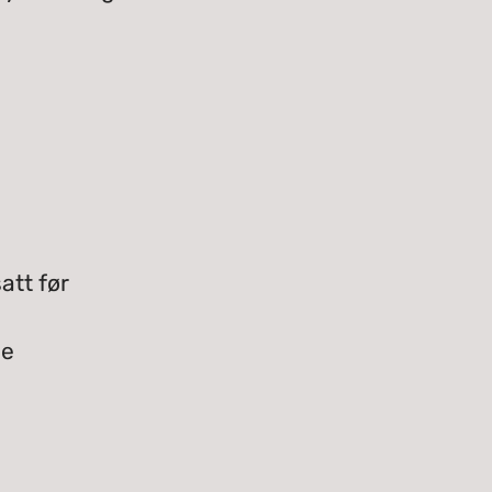
att før
le