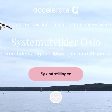
DERNE SYSTEMUTVIKLING
·
OSLO
·
DELVIS HJEMMEKONT
Systemutvikler Oslo
e fremtidens digitale løsninger med AI som e
Søk på stillingen