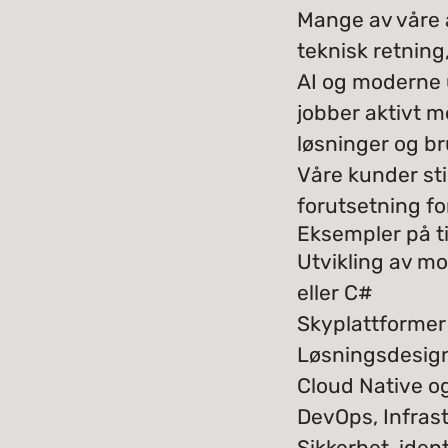
Mange av våre 
teknisk retning
AI og moderne u
jobber aktivt m
løsninger og b
Våre kunder st
forutsetning for
Eksempler på t
Utvikling av mo
eller C#
Skyplattformer
Løsningsdesign,
Cloud Native o
DevOps, Infras
Sikkerhet, ident