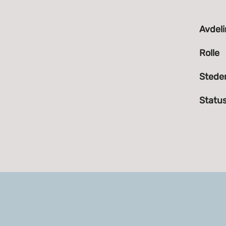
Avdel
Rolle
Stede
Statu