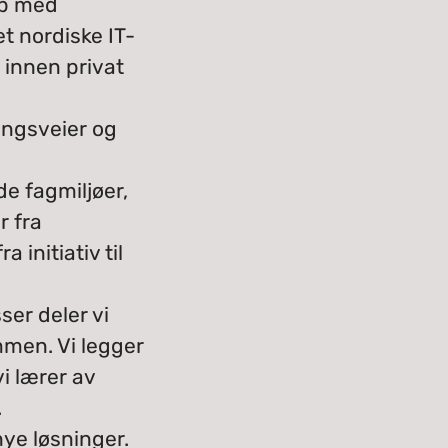
ap med
t nordiske IT-
 innen privat
ingsveier og
de fagmiljøer,
r fra
initiativ til
er deler vi
mmen. Vi legger
i lærer av
.
 nye løsninger.