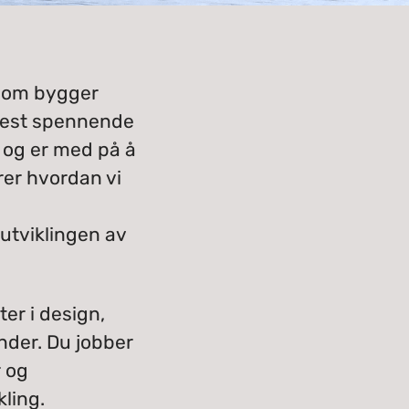
 som bygger
 mest spennende
, og er med på å
drer hvordan vi
 utviklingen av
er i design,
nder. Du jobber
r og
kling.