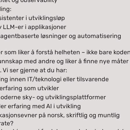
ling:
istenter i utviklingsløp
v LLM-er i applikasjoner
v agentbaserte løsninger og automatisering
er som liker å forstå helheten – ikke bare kode
unnskap med andre og liker å finne nye måter 
 Vi ser gjerne at du har:
g innen IT/teknologi eller tilsvarende
erfaring som utvikler
oderne sky- og utviklingsplattformer
ler erfaring med AI i utvikling
sjonsevner på norsk, skriftlig og muntlig
rate?