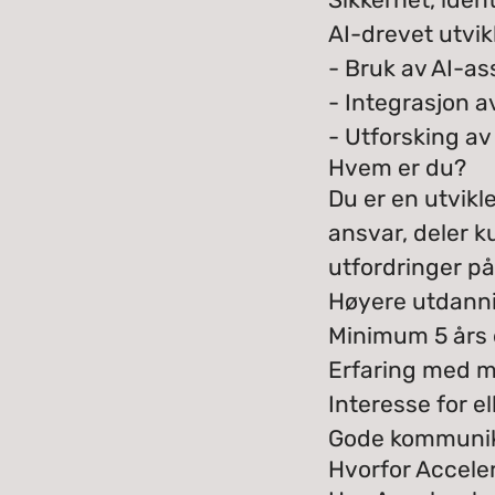
AI-drevet utvik
- Bruk av AI-ass
- Integrasjon a
- Utforsking a
Hvem er du?
Du er en utvikl
ansvar, deler k
utfordringer på.
Høyere utdannin
Minimum 5 års 
Erfaring med m
Interesse for el
Gode kommunika
Hvorfor Accele