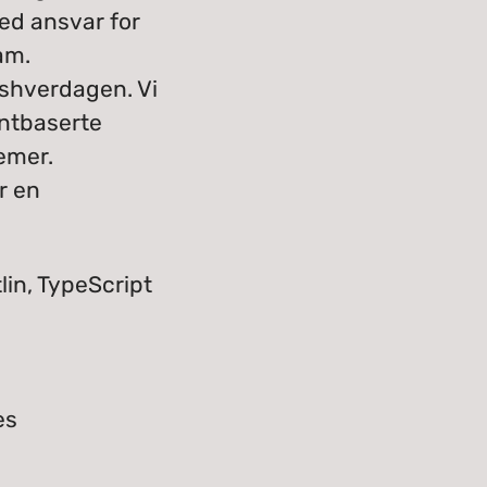
ed ansvar for
am.
dshverdagen. Vi
entbaserte
emer.
r en
lin, TypeScript
es