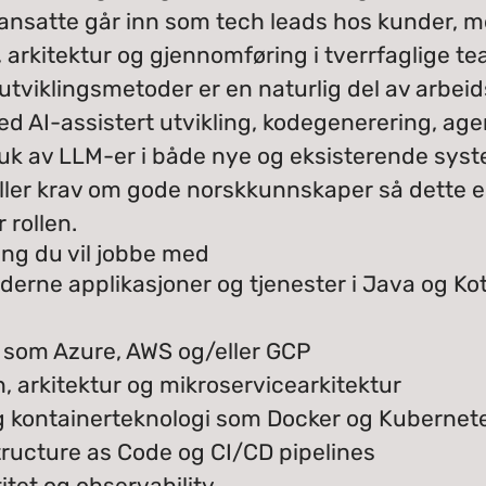
ansatte går inn som tech leads hos kunder, m
, arkitektur og gjennomføring i tverrfaglige te
tviklingsmetoder er en naturlig del av arbei
ed AI-assistert utvikling, kodegenerering, ag
ruk av LLM-er i både nye og eksisterende syst
iller krav om gode norskkunnskaper så dette e
 rollen.
ing du vil jobbe med
derne applikasjoner og tjenester i Java og Kot
 som Azure, AWS og/eller GCP
 arkitektur og mikroservicearkitektur
g kontainerteknologi som Docker og Kubernet
tructure as Code og CI/CD pipelines
itet og observability