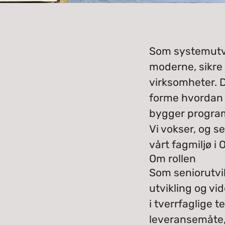
Som systemutvik
moderne, sikre
virksomheter. D
forme hvordan vi
bygger progra
Vi vokser, og s
vårt fagmiljø i O
Om rollen
Som seniorutvik
utvikling og vi
i tverrfaglige t
leveransemåte, 