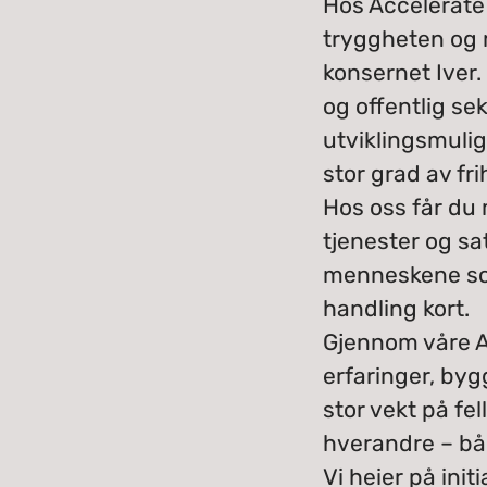
Hos Accelerate
tryggheten og m
konsernet Iver.
og offentlig se
utviklingsmulig
stor grad av fri
Hos oss får du 
tjenester og sa
menneskene som 
handling kort.
Gjennom våre A
erfaringer, by
stor vekt på fe
hverandre – bå
Vi heier på init